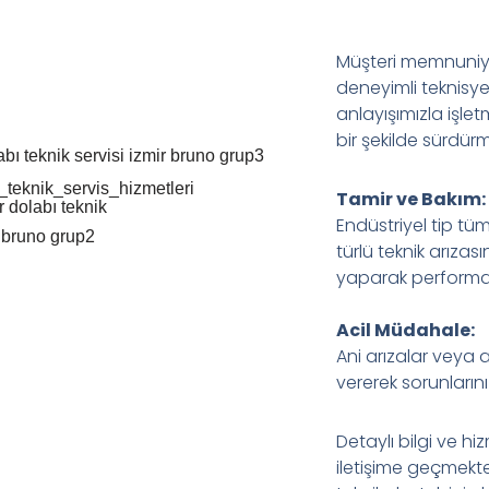
Müşteri memnuniye
deneyimli teknisyen
anlayışımızla işlet
bir şekilde sürdür
Tamir ve Bakım
Endüstriyel tip tü
türlü teknik arızası
yaparak performans
Acil Müdahale:
Ani arızalar veya 
vererek sorunların
Detaylı bilgi ve hiz
iletişime geçmekt