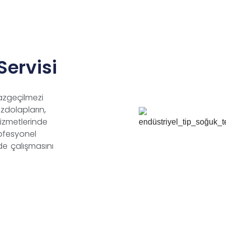
Servisi
vazgeçilmezi
zdolapların,
izmetlerinde
rofesyonel
lde çalışmasını