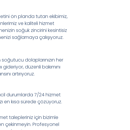
tini ön planda tutan ekibimiz,
lerimiz ve kaliteli hizmet
menizin soğuk zincirini kesintisiz
menizi sağlamaya çalışıyoruz.
:
m soğutucu dolaplarınızın her
nı gideriyor, düzenli bakımını
ını artırıyoruz.
acil durumlarda 7/24 hizmet
ızı en kısa sürede çözüyoruz.
met talepleriniz için bizimle
en çekinmeyin. Profesyonel