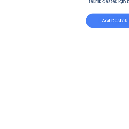
teknik destek için
Acil Destek
NDÜSTRİYEL DOLAP SERVİ
SOĞUK TEŞHİR DOLAPLARI
E-UP BUZDOLAPLAR