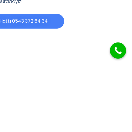
 buradayız!
 Hattı 0543 372 64 34
Sİ
HAMUR DİNLENDİRME DOLAPLARI